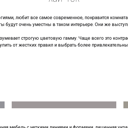
гиями, любит все самое современное, понравится комната
ты будут очень уместны в таком интерьере. Они же высту
зумевает строгую цветовую гамму. Чаще всего это контрас
тупить от жестких правил и выбрать более привлекательны
чная мебель с четкими линиями и формами, лишенная укр