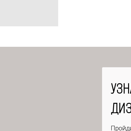
УЗН
ДИЗ
Пройди