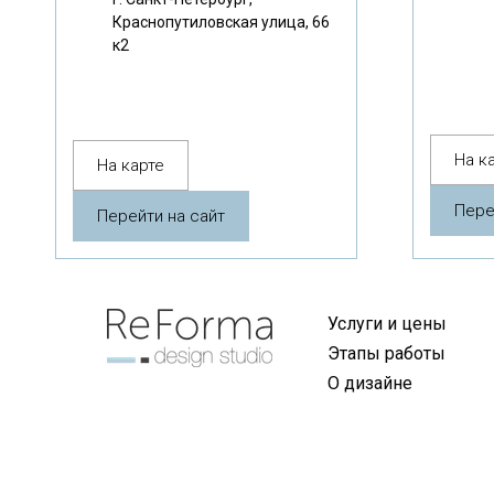
Краснопутиловская улица, 66
к2
На к
На карте
Пере
Перейти на сайт
Услуги и цены
Этапы работы
О дизайне